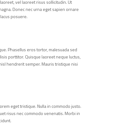
oreet, vel laoreet risus sollicitudin. Ut
 magna. Donec nec urna eget sapien ornare
t lacus posuere.
tique. Phasellus eros tortor, malesuada sed
isis porttitor. Quisque laoreet neque luctus,
nisl hendrerit semper. Mauris tristique nisi
lorem eget tristique. Nulla in commodo justo.
quet risus nec commodo venenatis. Morbi in
cidunt.