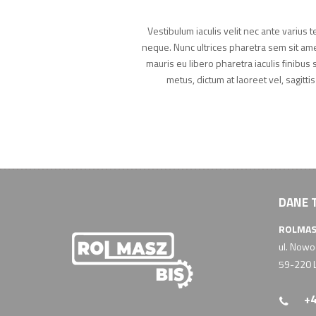
Vestibulum iaculis velit nec ante varius t
neque. Nunc ultrices pharetra sem sit ame
mauris eu libero pharetra iaculis finibus 
metus, dictum at laoreet vel, sagitt
DANE 
ROLMAS
ul. Now
59-220 
+4