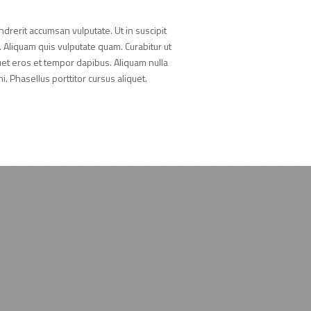
endrerit accumsan vulputate. Ut in suscipit
 Aliquam quis vulputate quam. Curabitur ut
iquet eros et tempor dapibus. Aliquam nulla
. Phasellus porttitor cursus aliquet.