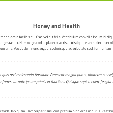
Honey and Health
or lectus facilisis eu. Cras vel elit felis. Vestibulum convallis ipsum id ali
 egestas ex. Nam magna odio, placerat ac risus tristique, viverra tincidunt n
tium urna. Vestibulum nunc augue, scelerisque ac vulputate sed, fermentum n
la quis orci malesuada tincidunt. Praesent magna purus, pharetra eu elei
fames ac ante ipsum primis in faucibus. Quisque sapien enim, feugiat et
gravida, leo quam ullamcorper risus, quis pretium nibh eros ut purus. Vestibu