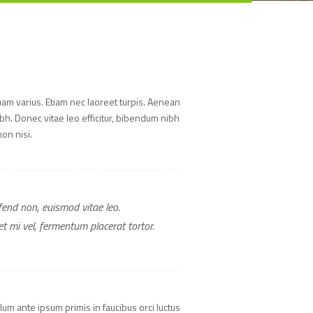
quam varius. Etiam nec laoreet turpis. Aenean
ibh. Donec vitae leo efficitur, bibendum nibh
on nisi.
fend non, euismod vitae leo.
 mi vel, fermentum placerat tortor.
lum ante ipsum primis in faucibus orci luctus