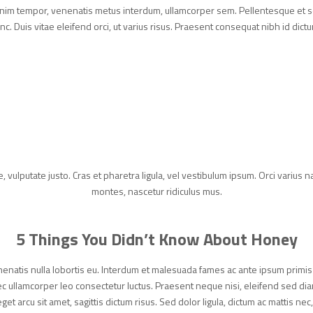
t enim tempor, venenatis metus interdum, ullamcorper sem. Pellentesque et
c. Duis vitae eleifend orci, ut varius risus. Praesent consequat nibh id dict
ae, vulputate justo. Cras et pharetra ligula, vel vestibulum ipsum. Orci variu
montes, nascetur ridiculus mus.
5 Things You Didn’t Know About Honey
enatis nulla lobortis eu. Interdum et malesuada fames ac ante ipsum primis
 nec ullamcorper leo consectetur luctus. Praesent neque nisi, eleifend sed di
 arcu sit amet, sagittis dictum risus. Sed dolor ligula, dictum ac mattis nec,