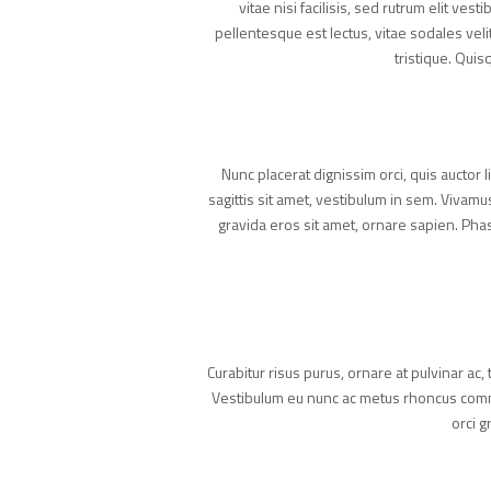
vitae nisi facilisis, sed rutrum elit ve
pellentesque est lectus, vitae sodales v
tristique. Quis
Nunc placerat dignissim orci, quis auctor 
sagittis sit amet, vestibulum in sem. Vivamu
gravida eros sit amet, ornare sapien. Phase
Curabitur risus purus, ornare at pulvinar ac
Vestibulum eu nunc ac metus rhoncus commo
orci g