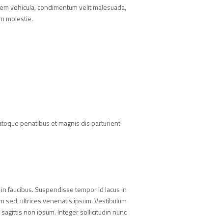
 sem vehicula, condimentum velit malesuada,
um molestie.
s natoque penatibus et magnis dis parturient
 in faucibus. Suspendisse tempor id lacus in
am sed, ultrices venenatis ipsum. Vestibulum
 sagittis non ipsum. Integer sollicitudin nunc