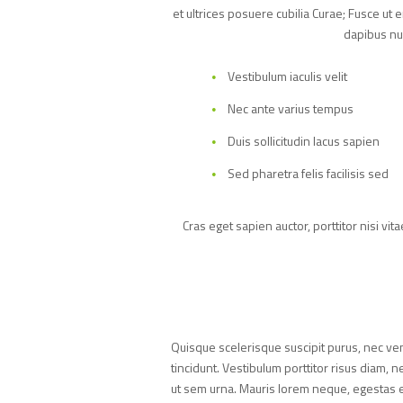
et ultrices posuere cubilia Curae; Fusce u
dapibus nun
Vestibulum iaculis velit
Nec ante varius tempus
Duis sollicitudin lacus sapien
Sed pharetra felis facilisis sed
Cras eget sapien auctor, porttitor nisi vit
Quisque scelerisque suscipit purus, nec ven
tincidunt. Vestibulum porttitor risus diam,
ut sem urna. Mauris lorem neque, egestas eget