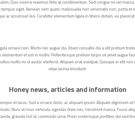
stibulum. Duis viverra maximus felis at condimentum. Sed congue mi vel massa la
elit tempus eget. Aenean sem quam, malesuada non venenatis non, porta et
que ac accumsan leo. Curabitur elementum ligula in libero dictum, eu placera
ligula ornare non. Morbi nec augue dui. Etiam convallis dui a elit pretium tris
s elementum et est in mollis. Pellentesque pretium turpis sit amet augue facil
llus mollis mi id auctor eleifend. Aliquam erat volutpat. Quisque in elit non 
vitae lacinia tincidunt.
Honey news, articles and information
, tempor et lacus. Sed a ornare dolor, ac aliquam ipsum. Aliquam dignissim ut 
do. Nunc ut risus vehicula, egestas diam nec, hendrerit massa. Fusce ali
ravida, gravida nisl ut, commodo urna. Proin scelerisque porttitor dui sed tin