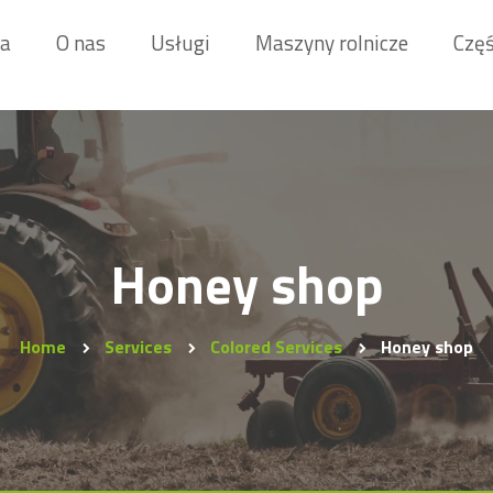
na
O nas
Usługi
Maszyny rolnicze
Częś
Honey shop
Home
Services
Colored Services
Honey shop