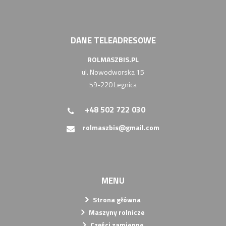
DANE TELEADRESOWE
ROLMASZBIS.PL
ul. Nowodworska 15
59-220 Legnica
+48 502 722 030
rolmaszbis@gmail.com
MENU
Strona główna
Maszyny rolnicze
Części zamienne